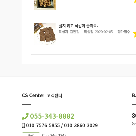
떫지 않고 식감이 좋아요.
작성자
김현정
작성일
2020-02-05
평가점수
CS Center
B
고객센터
055-343-8882
8
농
010-7576-5855 / 010-3860-3029
055-346-3343
FAX