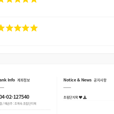
ank Info
Notice & News
계좌정보
공지사항
04-02-127540
초림단지묵
협 / 예금주 : 조계숙 초림단지묵