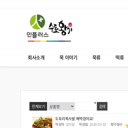
회사소개
묵 이야기
묵류
떡류
전체보기
도토리묵사발 해먹었어요!
작성자
김지윤
작성일
2020-03-10
평가점수