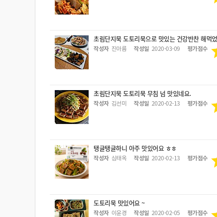
초림단지묵 도토리묵으로 맛있는 건강반찬 해먹었
작성자
진아름
작성일
2020-03-09
평가점수
초림단지묵 도토리묵 무침 넘 맛있네요.
작성자
김선미
작성일
2020-02-13
평가점수
탱글탱글하니 아주 맛있어요 ㅎㅎ
작성자
심태옥
작성일
2020-02-13
평가점수
도토리묵 맛있어요 ~
작성자
이윤경
작성일
2020-02-05
평가점수