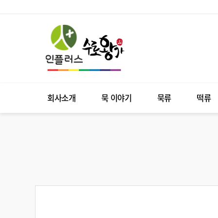
회사소개
묵 이야기
묵류
떡류