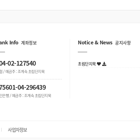
ank Info
Notice & News
계좌정보
공지사항
04-02-127540
초림단지묵
협 / 예금주 : 조계숙 초림단지묵
75601-04-296439
민은행 / 예금주 : 조계숙 초림단지묵
사업자정보