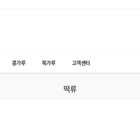
콩가루
묵가루
고객센터
떡류