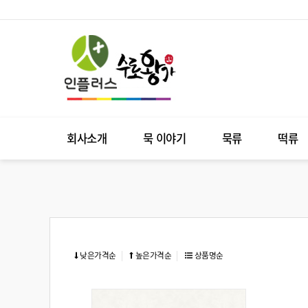
회사소개
묵 이야기
묵류
떡류
낮은가격순
높은가격순
상품명순