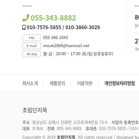
055-343-8882
8
농
010-7576-5855 / 010-3860-3029
055-346-3343
FAX
2
mook2064@hanmail.net
E-mail
국
월-금 : 10:00 ~ 17:00 (토/일/공휴일휴무)
All day
회사소개
제품문의
이용약관
개인정보처리방침
초림단지묵
주소
경상남도 김해시 진례면 고모로364번길 73-4
사업자 등록번호
대표
조계숙
전화
055-343-8882
휴대폰
010-7576-5855 / 010-
Copyright © 2019
초림단지묵
. All rights reserved
/ designed 