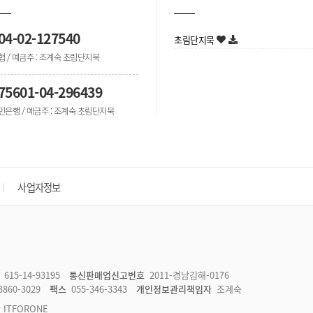
04-02-127540
초림단지묵
협 / 예금주 : 조계숙 초림단지묵
75601-04-296439
민은행 / 예금주 : 조계숙 초림단지묵
사업자정보
615-14-93195
통신판매업신고번호
2011-경남김해-0176
3860-3029
팩스
055-346-3343
개인정보관리책임자
조계숙
by ITFORONE