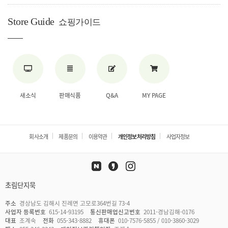
Store Guide
쇼핑가이드
새소식
판매식품
Q&A
MY PAGE
회사소개
제품문의
이용약관
개인정보처리방침
사업자정보
초림단지묵
주소
경상남도 김해시 진례면 고모로364번길 73-4
사업자 등록번호
615-14-93195
통신판매업신고번호
2011-경남김해-0176
대표
조계숙
전화
055-343-8882
휴대폰
010-7576-5855 / 010-3860-3029