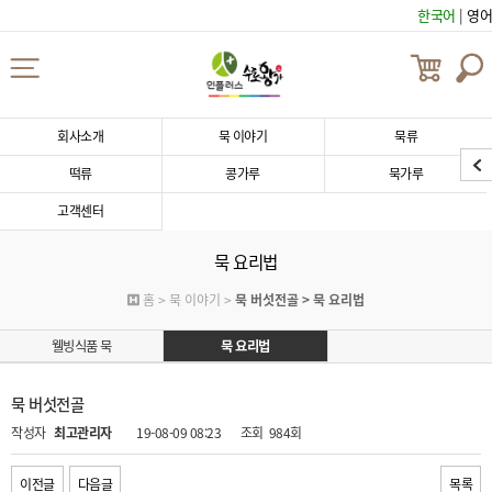
한국어
|
영어
회사소개
묵 이야기
묵류
떡류
콩가루
묵가루
고객센터
묵 요리법
홈 > 묵 이야기 >
묵 버섯전골 > 묵 요리법
웰빙식품 묵
묵 요리법
묵 버섯전골
작성자
최고관리자
19-08-09 08:23
조회
984회
이전글
다음글
목록