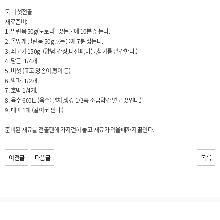
묵 버섯전골
재료준비:
1. 말린묵 50g(도토리) 끓는물에 10분 삶는다.
2. 올방개 말린묵 50g 끓는물에 7분 삶는다.
3. 쇠고기 150g (양념: 간장,다진파,마늘,참기름 밑간한다.)
4. 당근 1/4개.
5. 버섯 (표고,양송이,팽이 등)
6. 양파 1/2개.
7. 호박 1/4개.
8. 육수 600L. (육수: 멸치,생강 1/2쪽 소금약간 넣고 끓인다.)
9. 대파 1개 (길이로 썬다.)
준비된 재료를 전골팬에 가지런히 놓고 재료가 익을때까지 끓인다.
이전글
다음글
목록