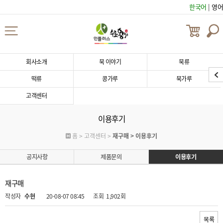
한국어
|
영어
회사소개
묵 이야기
묵류
떡류
콩가루
묵가루
고객센터
이용후기
홈 > 고객센터 >
재구매 > 이용후기
공지사항
제품문의
이용후기
재구매
작성자
수현
20-08-07 08:45
조회
1,902회
목록