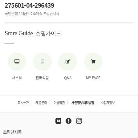
275601-04-296439
국민은행 / 예금주 : 조계숙 초림단지묵
Store Guide
쇼핑가이드
새소식
판매식품
Q&A
MY PAGE
회사소개
제품문의
이용약관
개인정보처리방침
사업자정보
초림단지묵