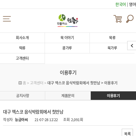
한국어
|
영어
회사소개
묵 이야기
묵류
떡류
콩가루
묵가루
고객센터
이용후기
홈 > 고객센터 >
대구 엑스코 음식박람회에서 첫만남 > 이용후기
공지사항
제품문의
이용후기
대구 엑스코 음식박람회에서 첫만남
작성자
능금아씨
21-07-28 12:22
조회
2,091회
목록