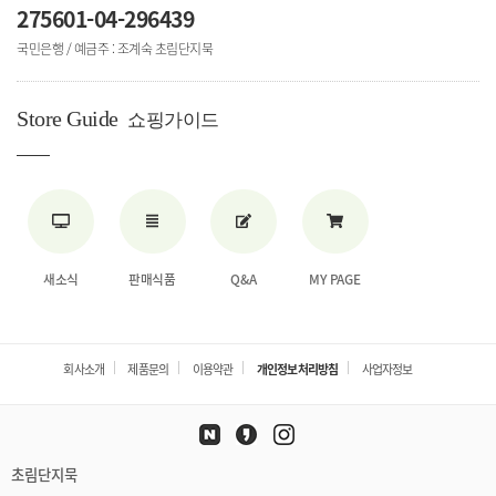
275601-04-296439
국민은행 / 예금주 : 조계숙 초림단지묵
Store Guide
쇼핑가이드
새소식
판매식품
Q&A
MY PAGE
회사소개
제품문의
이용약관
개인정보처리방침
사업자정보
초림단지묵