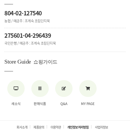
804-02-127540
농협 / 예금주 : 조계숙 초림단지묵
275601-04-296439
국민은행 / 예금주 : 조계숙 초림단지묵
Store Guide
쇼핑가이드
새소식
판매식품
Q&A
MY PAGE
회사소개
제품문의
이용약관
개인정보처리방침
사업자정보