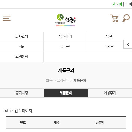
한국어
|
영어
회사소개
묵 이야기
묵류
떡류
콩가루
묵가루
고객센터
제품문의
홈 > 고객센터 >
제품문의
공지사항
제품문의
이용후기
Total 0건
1 페이지
번호
제목
글쓴이